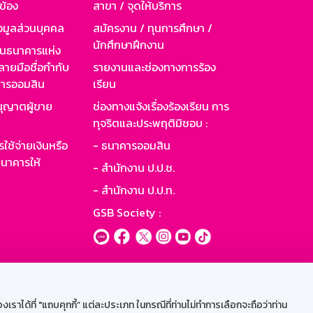
วข้อง
สาขา / จุดให้บริการ
อมูลส่วนบุคคล
สมัครงาน / ทุนการศึกษา /
นักศึกษาฝึกงาน
านธนาคารแห่ง
ายมือชื่อกำกับ
รายงานและช่องทางการร้อง
าคารออมสิน
เรียน
ุญาตผู้ขาย
ช่องทางแจ้งเรื่องร้องเรียน การ
ทุจริตและประพฤติมิชอบ :
ใช้จ่ายเงินหรือ
- ธนาคารออมสิน
นาคารให้
- สำนักงาน ป.ป.ช.
- สำนักงาน ป.ป.ท.
GSB Society :
ะบบเน็ตเมล
ราได้ที่ "แถบคุกกี้” แต่ละประเภท ในกรณีที่ท่านไม่ทำการเลือกจะถือว่าท่าน