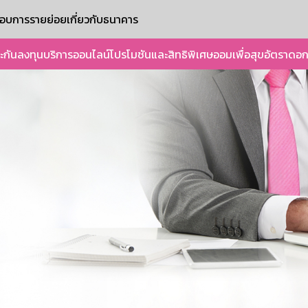
ะกอบการรายย่อย
เกี่ยวกับธนาคาร
ะกัน
ลงทุน
บริการออนไลน์
โปรโมชันและสิทธิพิเศษ
ออมเพื่อสุข
อัตราดอก