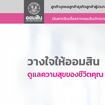
ลูกค้าบุคคล
ลูกค้าธุรกิจ
ลูกค้าผู้ปร
เงินฝาก
สินเชื่อ
สลากออมสิน
บัตร
ปร
วางใจให้ออมสิน
ดูแลความสุขของชีวิตคุณ