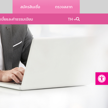
สมัครสินเชื่อ
ตรวจสลาก
เบี้ยและค่าธรรมเนียม
TH
Op