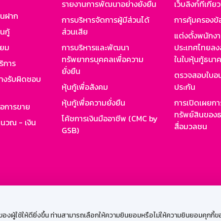
รายงานการพัฒนาอย่างยั่งยืน
เว็บลิงก์ที่เกี่ย
งินฝาก
การบริหารจัดการผู้มีส่วนได้
การคุ้มครองข้
นกู้
ส่วนเสีย
แต่งตั้งพนักง
ียม
การบริหารและพัฒนา
ประเทศไทยลงล
ทรัพยากรบุคคลเพื่อความ
ในใบหุ้นกู้ธน
ริการ
ยั่งยืน
ตรวจสอบใบอน
ย่างรับผิดชอบ
หุ้นกู้เพื่อสังคม
ประกัน
หุ้นกู้เพื่อความยั่งยืน
การเปิดเผยการ
รอการขาย
ทรัพย์สินของธ
โค้ชการเงินมืออาชีพ (CMC by
ำนวณ - เงิน
สื่อมวลชน
GSB)
กงาน
Web HR
GSB Wisdom
M-Search
เข้าสู่ร
ผู้ใช้ให้ดียิ่งขึ้น ท่านสามารถเลือกให้ความยินยอมหรือไม่ให้ความยินยอมคุกกี้ของเ