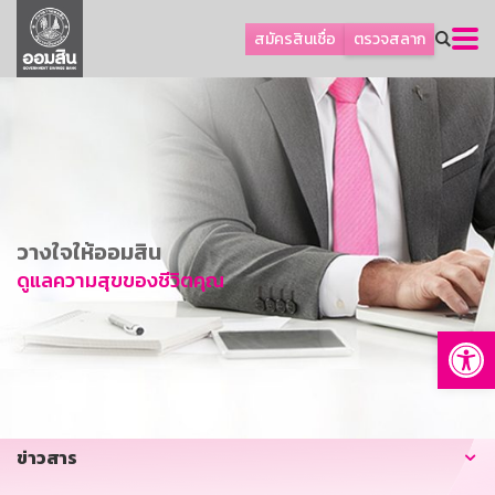
ลูกค้าธุรกิจ
สมัครสินเชื่อ
ตรวจสลาก
ลูกค้าผู้ประกอบรายย่อย
โปรโมชัน
ออมเพื่อสุข
เกี่ยวกับธนาคาร
การพัฒนาที่ยั่งยืน
วางใจให้ออมสิน
ข่าวสาร
ดูแลความสุขของชีวิตคุณ
บริการทางการเงิน
Op
อื่นๆ
ติดต่อเรา
บริการออนไลน์
ข่าวสาร
TH
EN
GSB Society