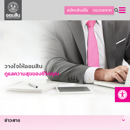
ลูกค้าธุรกิจ
สมัครสินเชื่อ
ตรวจสลาก
ลูกค้าผู้ประกอบรายย่อย
โปรโมชัน
ออมเพื่อสุข
เกี่ยวกับธนาคาร
การพัฒนาที่ยั่งยืน
วางใจให้ออมสิน
ข่าวสาร
ดูแลความสุขของชีวิตคุณ
บริการทางการเงิน
Op
อื่นๆ
ติดต่อเรา
บริการออนไลน์
ข่าวสาร
TH
EN
GSB Society