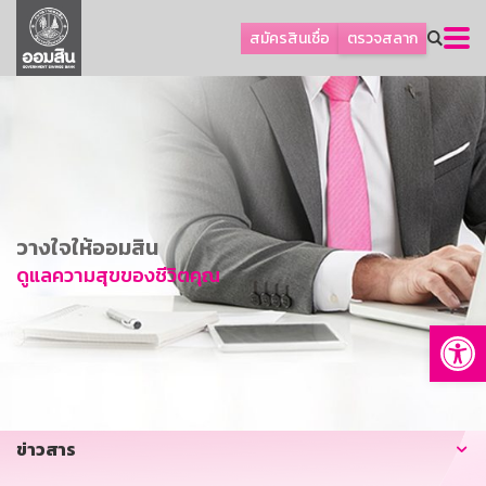
ลูกค้าธุรกิจ
สมัครสินเชื่อ
ตรวจสลาก
ลูกค้าผู้ประกอบรายย่อย
โปรโมชัน
ออมเพื่อสุข
เกี่ยวกับธนาคาร
การพัฒนาที่ยั่งยืน
วางใจให้ออมสิน
ข่าวสาร
ดูแลความสุขของชีวิตคุณ
บริการทางการเงิน
Op
อื่นๆ
ติดต่อเรา
บริการออนไลน์
ข่าวสาร
TH
EN
GSB Society