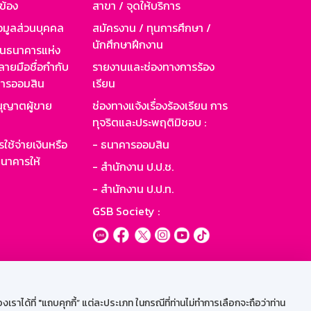
วข้อง
สาขา / จุดให้บริการ
อมูลส่วนบุคคล
สมัครงาน / ทุนการศึกษา /
นักศึกษาฝึกงาน
านธนาคารแห่ง
ายมือชื่อกำกับ
รายงานและช่องทางการร้อง
าคารออมสิน
เรียน
ุญาตผู้ขาย
ช่องทางแจ้งเรื่องร้องเรียน การ
ทุจริตและประพฤติมิชอบ :
ใช้จ่ายเงินหรือ
- ธนาคารออมสิน
นาคารให้
- สำนักงาน ป.ป.ช.
- สำนักงาน ป.ป.ท.
GSB Society :
ะบบเน็ตเมล
ราได้ที่ "แถบคุกกี้” แต่ละประเภท ในกรณีที่ท่านไม่ทำการเลือกจะถือว่าท่าน