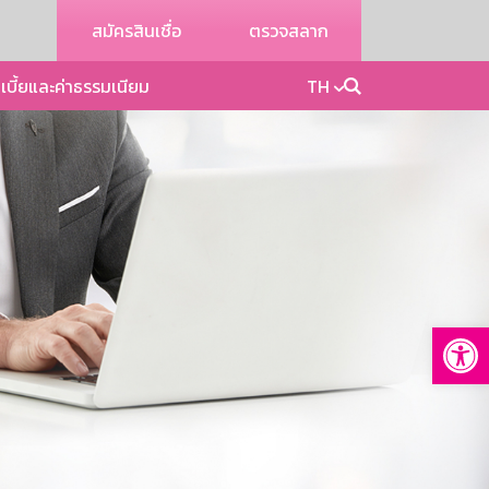
สมัครสินเชื่อ
ตรวจสลาก
เบี้ยและค่าธรรมเนียม
TH
Op