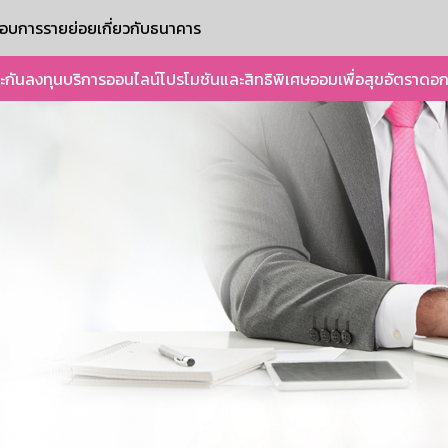
ะกอบการรายย่อย
เกี่ยวกับธนาคาร
ะกัน
ลงทุน
บริการออนไลน์
โปรโมชันและสิทธิพิเศษ
ออมเพื่อสุข
อัตราดอก