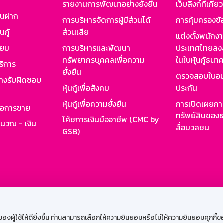
รายงานการพัฒนาอย่างยั่งยืน
เว็บลิงก์ที่เกี่ย
งินฝาก
การบริหารจัดการผู้มีส่วนได้
การคุ้มครองข้
นกู้
ส่วนเสีย
แต่งตั้งพนักง
ียม
การบริหารและพัฒนา
ประเทศไทยลงล
ทรัพยากรบุคคลเพื่อความ
ในใบหุ้นกู้ธน
ริการ
ยั่งยืน
ตรวจสอบใบอน
ย่างรับผิดชอบ
หุ้นกู้เพื่อสังคม
ประกัน
หุ้นกู้เพื่อความยั่งยืน
การเปิดเผยการ
รอการขาย
ทรัพย์สินของธ
โค้ชการเงินมืออาชีพ (CMC by
ำนวณ - เงิน
สื่อมวลชน
GSB)
กงาน
Web HR
GSB Wisdom
M-Search
เข้าสู่ร
ผู้ใช้ให้ดียิ่งขึ้น ท่านสามารถเลือกให้ความยินยอมหรือไม่ให้ความยินยอมคุกกี้ของเ