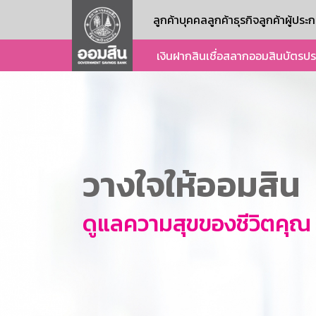
ลูกค้าบุคคล
ลูกค้าธุรกิจ
ลูกค้าผู้ปร
เงินฝาก
สินเชื่อ
สลากออมสิน
บัตร
ปร
วางใจให้ออมสิน
ดูแลความสุขของชีวิตคุณ