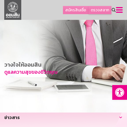
ลูกค้าธุรกิจ
สมัครสินเชื่อ
ตรวจสลาก
ลูกค้าผู้ประกอบรายย่อย
โปรโมชัน
ออมเพื่อสุข
เกี่ยวกับธนาคาร
การพัฒนาที่ยั่งยืน
วางใจให้ออมสิน
ข่าวสาร
ดูแลความสุขของชีวิตคุณ
บริการทางการเงิน
Op
อื่นๆ
ติดต่อเรา
บริการออนไลน์
ข่าวสาร
TH
EN
GSB Society