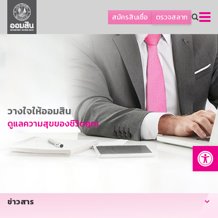
ลูกค้าธุรกิจ
สมัครสินเชื่อ
ตรวจสลาก
ลูกค้าผู้ประกอบรายย่อย
โปรโมชัน
ออมเพื่อสุข
เกี่ยวกับธนาคาร
การพัฒนาที่ยั่งยืน
วางใจให้ออมสิน
ข่าวสาร
ดูแลความสุขของชีวิตคุณ
บริการทางการเงิน
Op
อื่นๆ
ติดต่อเรา
บริการออนไลน์
ข่าวสาร
TH
EN
GSB Society