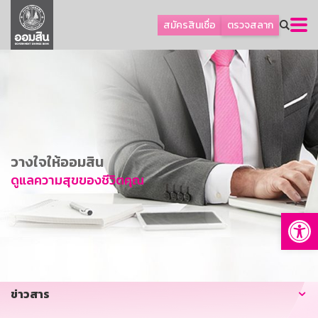
ลูกค้าธุรกิจ
สมัครสินเชื่อ
ตรวจสลาก
ลูกค้าผู้ประกอบรายย่อย
โปรโมชัน
ออมเพื่อสุข
เกี่ยวกับธนาคาร
การพัฒนาที่ยั่งยืน
วางใจให้ออมสิน
ข่าวสาร
ดูแลความสุขของชีวิตคุณ
บริการทางการเงิน
Op
อื่นๆ
ติดต่อเรา
บริการออนไลน์
ข่าวสาร
TH
EN
GSB Society