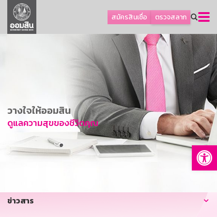
ลูกค้าธุรกิจ
สมัครสินเชื่อ
ตรวจสลาก
ลูกค้าผู้ประกอบรายย่อย
โปรโมชัน
ออมเพื่อสุข
เกี่ยวกับธนาคาร
การพัฒนาที่ยั่งยืน
วางใจให้ออมสิน
ข่าวสาร
ดูแลความสุขของชีวิตคุณ
บริการทางการเงิน
Op
อื่นๆ
ติดต่อเรา
บริการออนไลน์
ข่าวสาร
TH
EN
GSB Society