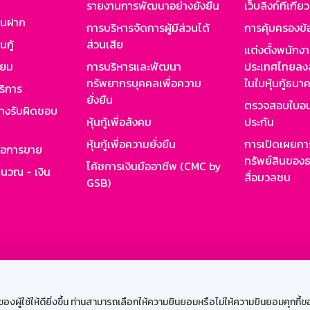
รายงานการพัฒนาอย่างยั่งยืน
เว็บลิงก์ที่เกี่ย
งินฝาก
การบริหารจัดการผู้มีส่วนได้
การคุ้มครองข้
นกู้
ส่วนเสีย
แต่งตั้งพนักง
ียม
การบริหารและพัฒนา
ประเทศไทยลงล
ทรัพยากรบุคคลเพื่อความ
ในใบหุ้นกู้ธน
ริการ
ยั่งยืน
ตรวจสอบใบอน
ย่างรับผิดชอบ
หุ้นกู้เพื่อสังคม
ประกัน
หุ้นกู้เพื่อความยั่งยืน
การเปิดเผยการ
รอการขาย
ทรัพย์สินของธ
โค้ชการเงินมืออาชีพ (CMC by
ำนวณ - เงิน
สื่อมวลชน
GSB)
กงาน
Web HR
GSB Wisdom
M-Search
เข้าสู่ร
ผู้ใช้ให้ดียิ่งขึ้น ท่านสามารถเลือกให้ความยินยอมหรือไม่ให้ความยินยอมคุกกี้ของเ