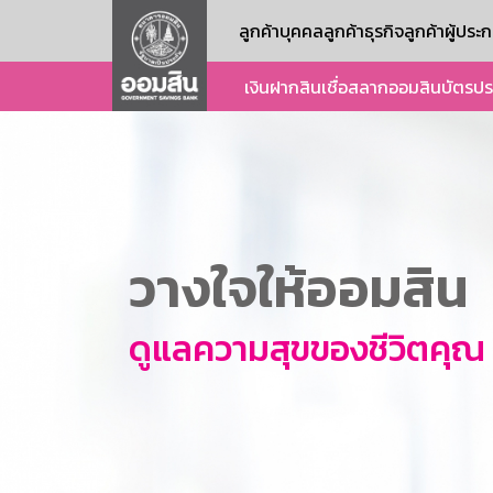
ลูกค้าบุคคล
ลูกค้าธุรกิจ
ลูกค้าผู้ปร
เงินฝาก
สินเชื่อ
สลากออมสิน
บัตร
ปร
วางใจให้ออมสิน
ดูแลความสุขของชีวิตคุณ