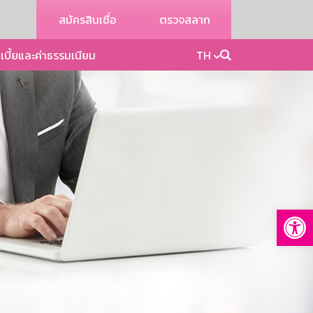
สมัครสินเชื่อ
ตรวจสลาก
เบี้ยและค่าธรรมเนียม
TH
Op