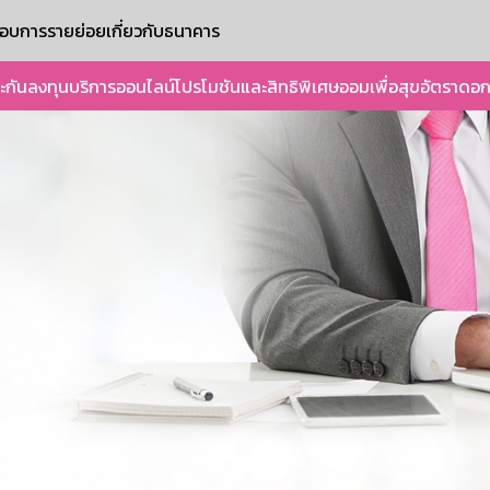
ะกอบการรายย่อย
เกี่ยวกับธนาคาร
ะกัน
ลงทุน
บริการออนไลน์
โปรโมชันและสิทธิพิเศษ
ออมเพื่อสุข
อัตราดอก