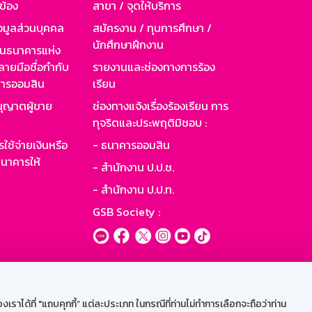
วข้อง
สาขา / จุดให้บริการ
อมูลส่วนบุคคล
สมัครงาน / ทุนการศึกษา /
นักศึกษาฝึกงาน
านธนาคารแห่ง
ายมือชื่อกำกับ
รายงานและช่องทางการร้อง
าคารออมสิน
เรียน
ุญาตผู้ขาย
ช่องทางแจ้งเรื่องร้องเรียน การ
ทุจริตและประพฤติมิชอบ :
ใช้จ่ายเงินหรือ
- ธนาคารออมสิน
นาคารให้
- สำนักงาน ป.ป.ช.
- สำนักงาน ป.ป.ท.
GSB Society :
ะบบเน็ตเมล
ราได้ที่ "แถบคุกกี้” แต่ละประเภท ในกรณีที่ท่านไม่ทำการเลือกจะถือว่าท่าน