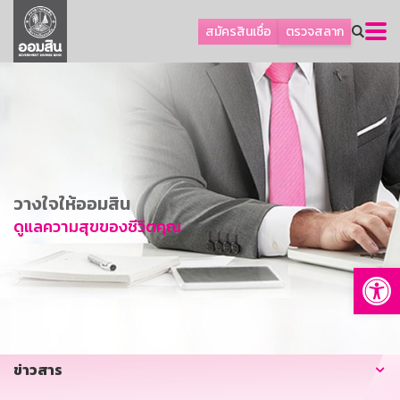
ลูกค้าธุรกิจ
สมัครสินเชื่อ
ตรวจสลาก
ลูกค้าผู้ประกอบรายย่อย
โปรโมชัน
ออมเพื่อสุข
เกี่ยวกับธนาคาร
การพัฒนาที่ยั่งยืน
วางใจให้ออมสิน
ข่าวสาร
ดูแลความสุขของชีวิตคุณ
บริการทางการเงิน
Op
อื่นๆ
ติดต่อเรา
บริการออนไลน์
ข่าวสาร
TH
EN
GSB Society