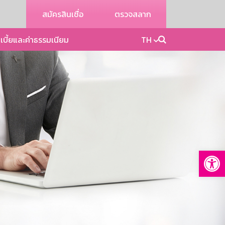
สมัครสินเชื่อ
ตรวจสลาก
เบี้ยและค่าธรรมเนียม
TH
Op