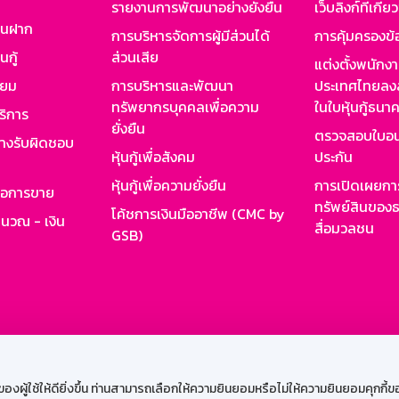
รายงานการพัฒนาอย่างยั่งยืน
เว็บลิงก์ที่เกี่ย
งินฝาก
การบริหารจัดการผู้มีส่วนได้
การคุ้มครองข้
นกู้
ส่วนเสีย
แต่งตั้งพนักง
ียม
การบริหารและพัฒนา
ประเทศไทยลงล
ทรัพยากรบุคคลเพื่อความ
ในใบหุ้นกู้ธน
ริการ
ยั่งยืน
ตรวจสอบใบอน
ย่างรับผิดชอบ
หุ้นกู้เพื่อสังคม
ประกัน
หุ้นกู้เพื่อความยั่งยืน
การเปิดเผยการ
รอการขาย
ทรัพย์สินของธ
โค้ชการเงินมืออาชีพ (CMC by
ำนวณ - เงิน
สื่อมวลชน
GSB)
กงาน
Web HR
GSB Wisdom
M-Search
เข้าสู่ร
ผู้ใช้ให้ดียิ่งขึ้น ท่านสามารถเลือกให้ความยินยอมหรือไม่ให้ความยินยอมคุกกี้ของเ