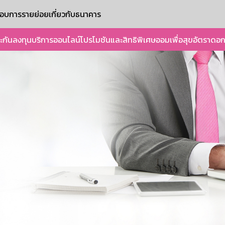
ะกอบการรายย่อย
เกี่ยวกับธนาคาร
ะกัน
ลงทุน
บริการออนไลน์
โปรโมชันและสิทธิพิเศษ
ออมเพื่อสุข
อัตราดอก