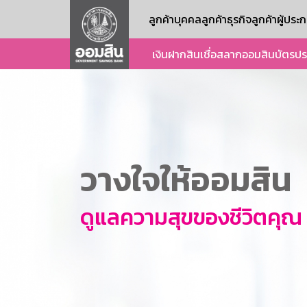
ลูกค้าบุคคล
ลูกค้าธุรกิจ
ลูกค้าผู้ปร
เงินฝาก
สินเชื่อ
สลากออมสิน
บัตร
ปร
วางใจให้ออมสิน
ดูแลความสุขของชีวิตคุณ