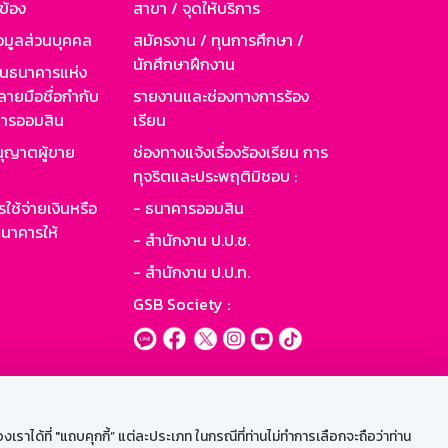
วข้อง
สาขา / จุดให้บริการ
อมูลส่วนบุคคล
สมัครงาน / ทุนการศึกษา /
นักศึกษาฝึกงาน
านธนาคารแห่ง
ายมือชื่อกำกับ
รายงานและช่องทางการร้อง
าคารออมสิน
เรียน
ุญาตผู้ขาย
ช่องทางแจ้งเรื่องร้องเรียน การ
ทุจริตและประพฤติมิชอบ :
ใช้จ่ายเงินหรือ
- ธนาคารออมสิน
นาคารให้
- สำนักงาน ป.ป.ช.
- สำนักงาน ป.ป.ท.
GSB Society :
ะบบเน็ตเมล
ราได้ที่ "แถบคุกกี้” แต่ละประเภท ในกรณีที่ท่านไม่ทำการเลือกจะถือว่าท่าน