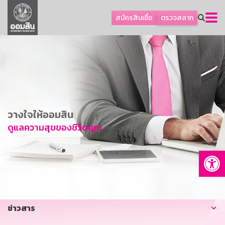
ลูกค้าธุรกิจ
สมัครสินเชื่อ
ตรวจสลาก
ลูกค้าผู้ประกอบรายย่อย
โปรโมชัน
ออมเพื่อสุข
เกี่ยวกับธนาคาร
การพัฒนาที่ยั่งยืน
วางใจให้ออมสิน
ข่าวสาร
ดูแลความสุขของชีวิตคุณ
บริการทางการเงิน
Op
อื่นๆ
ติดต่อเรา
บริการออนไลน์
ข่าวสาร
TH
EN
GSB Society