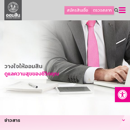
ลูกค้าธุรกิจ
สมัครสินเชื่อ
ตรวจสลาก
ลูกค้าผู้ประกอบรายย่อย
โปรโมชัน
ออมเพื่อสุข
เกี่ยวกับธนาคาร
การพัฒนาที่ยั่งยืน
วางใจให้ออมสิน
ข่าวสาร
ดูแลความสุขของชีวิตคุณ
บริการทางการเงิน
Op
อื่นๆ
ติดต่อเรา
บริการออนไลน์
ข่าวสาร
TH
EN
GSB Society