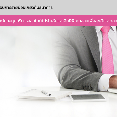
ะกอบการรายย่อย
เกี่ยวกับธนาคาร
ะกัน
ลงทุน
บริการออนไลน์
โปรโมชันและสิทธิพิเศษ
ออมเพื่อสุข
อัตราดอก