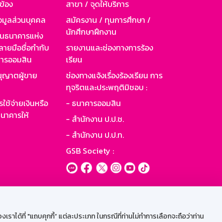
วข้อง
สาขา / จุดให้บริการ
อมูลส่วนบุคคล
สมัครงาน / ทุนการศึกษา /
นักศึกษาฝึกงาน
านธนาคารแห่ง
ายมือชื่อกำกับ
รายงานและช่องทางการร้อง
าคารออมสิน
เรียน
ุญาตผู้ขาย
ช่องทางแจ้งเรื่องร้องเรียน การ
ทุจริตและประพฤติมิชอบ :
ใช้จ่ายเงินหรือ
- ธนาคารออมสิน
นาคารให้
- สำนักงาน ป.ป.ช.
- สำนักงาน ป.ป.ท.
GSB Society :
ะบบเน็ตเมล
ราได้ที่ "แถบคุกกี้” แต่ละประเภท ในกรณีที่ท่านไม่ทำการเลือกจะถือว่าท่าน