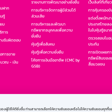
รายงานการพัฒนาอย่างยั่งยืน
เว็บลิงก์ที่เกี่ย
งินฝาก
การบริหารจัดการผู้มีส่วนได้
การคุ้มครองข้
นกู้
ส่วนเสีย
แต่งตั้งพนักง
ียม
การบริหารและพัฒนา
ประเทศไทยลงล
ทรัพยากรบุคคลเพื่อความ
ในใบหุ้นกู้ธน
ริการ
ยั่งยืน
ตรวจสอบใบอน
ย่างรับผิดชอบ
หุ้นกู้เพื่อสังคม
ประกัน
หุ้นกู้เพื่อความยั่งยืน
การเปิดเผยการ
รอการขาย
ทรัพย์สินของธ
โค้ชการเงินมืออาชีพ (CMC by
ำนวณ - เงิน
สื่อมวลชน
GSB)
กงาน
Web HR
GSB Wisdom
M-Search
เข้าสู่ร
ผู้ใช้ให้ดียิ่งขึ้น ท่านสามารถเลือกให้ความยินยอมหรือไม่ให้ความยินยอมคุกกี้ของเ