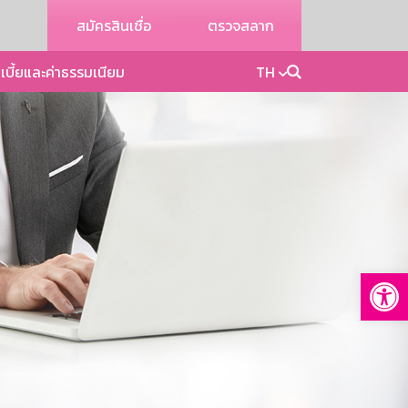
สมัครสินเชื่อ
ตรวจสลาก
เบี้ยและค่าธรรมเนียม
TH
Op