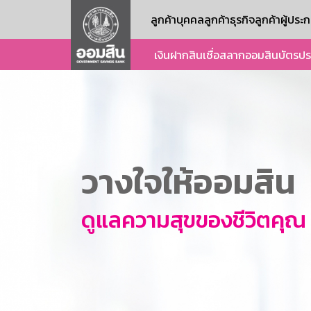
ลูกค้าบุคคล
ลูกค้าธุรกิจ
ลูกค้าผู้ปร
เงินฝาก
สินเชื่อ
สลากออมสิน
บัตร
ปร
วางใจให้ออมสิน
ดูแลความสุขของชีวิตคุณ