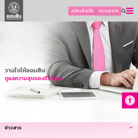
ลูกค้าธุรกิจ
สมัครสินเชื่อ
ตรวจสลาก
ลูกค้าผู้ประกอบรายย่อย
โปรโมชัน
ออมเพื่อสุข
เกี่ยวกับธนาคาร
การพัฒนาที่ยั่งยืน
วางใจให้ออมสิน
ข่าวสาร
ดูแลความสุขของชีวิตคุณ
บริการทางการเงิน
Op
อื่นๆ
ติดต่อเรา
บริการออนไลน์
ข่าวสาร
TH
EN
GSB Society