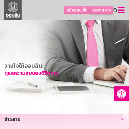
ลูกค้าธุรกิจ
สมัครสินเชื่อ
ตรวจสลาก
ลูกค้าผู้ประกอบรายย่อย
โปรโมชัน
ออมเพื่อสุข
เกี่ยวกับธนาคาร
การพัฒนาที่ยั่งยืน
วางใจให้ออมสิน
ข่าวสาร
ดูแลความสุขของชีวิตคุณ
บริการทางการเงิน
Op
อื่นๆ
ติดต่อเรา
บริการออนไลน์
ข่าวสาร
TH
EN
GSB Society