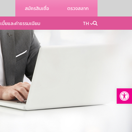
สมัครสินเชื่อ
ตรวจสลาก
เบี้ยและค่าธรรมเนียม
TH
Op