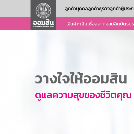
ลูกค้าบุคคล
ลูกค้าธุรกิจ
ลูกค้าผู้ปร
เงินฝาก
สินเชื่อ
สลากออมสิน
บัตร
ปร
วางใจให้ออมสิน
ดูแลความสุขของชีวิตคุณ