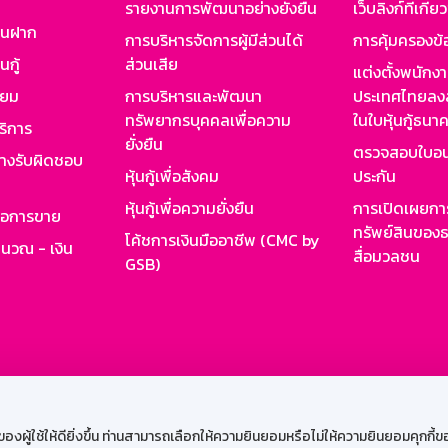
รายงานการพัฒนาอย่างยั่งยืน
เว็บลิงก์ที่เกี่ย
งินฝาก
การบริหารจัดการผู้มีส่วนได้
การคุ้มครองข้
นกู้
ส่วนเสีย
แต่งตั้งพนักง
ียม
การบริหารและพัฒนา
ประเทศไทยลงล
ทรัพยากรบุคคลเพื่อความ
ในใบหุ้นกู้ธน
ริการ
ยั่งยืน
ตรวจสอบใบอน
ย่างรับผิดชอบ
หุ้นกู้เพื่อสังคม
ประกัน
หุ้นกู้เพื่อความยั่งยืน
การเปิดเผยการ
รอการขาย
ทรัพย์สินของธ
โค้ชการเงินมืออาชีพ (CMC by
ำนวณ - เงิน
สื่อมวลชน
GSB)
กงาน
Web HR
GSB Wisdom
M-Search
เข้าสู่ร
ผู้ใช้ให้ดียิ่งขึ้น ท่านสามารถเลือกให้ความยินยอมหรือไม่ให้ความยินยอมคุกกี้ของเ