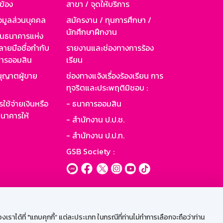
วข้อง
สาขา / จุดให้บริการ
อมูลส่วนบุคคล
สมัครงาน / ทุนการศึกษา /
นักศึกษาฝึกงาน
านธนาคารแห่ง
ายมือชื่อกำกับ
รายงานและช่องทางการร้อง
าคารออมสิน
เรียน
ุญาตผู้ขาย
ช่องทางแจ้งเรื่องร้องเรียน การ
ทุจริตและประพฤติมิชอบ :
ใช้จ่ายเงินหรือ
- ธนาคารออมสิน
นาคารให้
- สำนักงาน ป.ป.ช.
- สำนักงาน ป.ป.ท.
GSB Society :
ะบบเน็ตเมล
ราได้ที่ "แถบคุกกี้” แต่ละประเภท ในกรณีที่ท่านไม่ทำการเลือกจะถือว่าท่าน