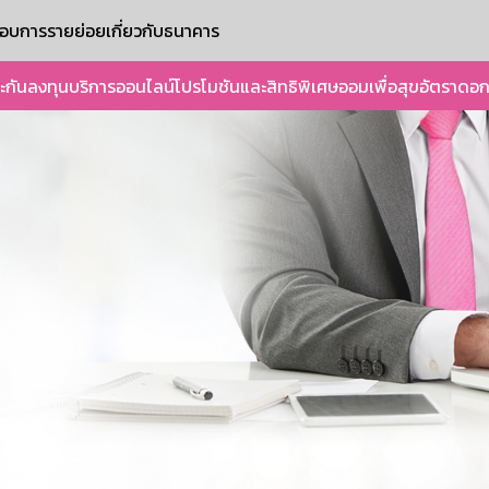
ะกอบการรายย่อย
เกี่ยวกับธนาคาร
ะกัน
ลงทุน
บริการออนไลน์
โปรโมชันและสิทธิพิเศษ
ออมเพื่อสุข
อัตราดอก