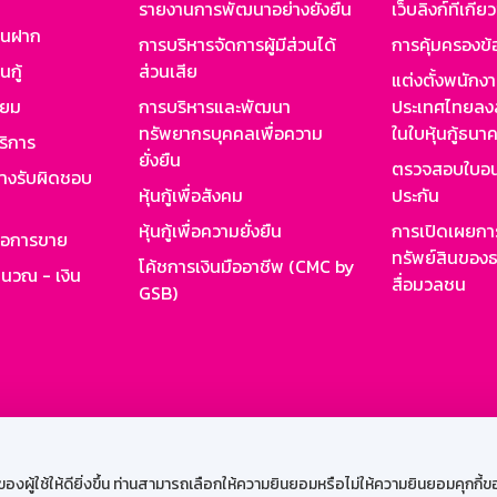
รายงานการพัฒนาอย่างยั่งยืน
เว็บลิงก์ที่เกี่ย
งินฝาก
การบริหารจัดการผู้มีส่วนได้
การคุ้มครองข้
นกู้
ส่วนเสีย
แต่งตั้งพนักง
ียม
การบริหารและพัฒนา
ประเทศไทยลงล
ทรัพยากรบุคคลเพื่อความ
ในใบหุ้นกู้ธน
ริการ
ยั่งยืน
ตรวจสอบใบอน
ย่างรับผิดชอบ
หุ้นกู้เพื่อสังคม
ประกัน
หุ้นกู้เพื่อความยั่งยืน
การเปิดเผยการ
รอการขาย
ทรัพย์สินของธ
โค้ชการเงินมืออาชีพ (CMC by
ำนวณ - เงิน
สื่อมวลชน
GSB)
กงาน
Web HR
GSB Wisdom
M-Search
เข้าสู่ร
ผู้ใช้ให้ดียิ่งขึ้น ท่านสามารถเลือกให้ความยินยอมหรือไม่ให้ความยินยอมคุกกี้ของเ