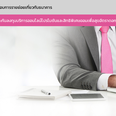
ะกอบการรายย่อย
เกี่ยวกับธนาคาร
ะกัน
ลงทุน
บริการออนไลน์
โปรโมชันและสิทธิพิเศษ
ออมเพื่อสุข
อัตราดอก