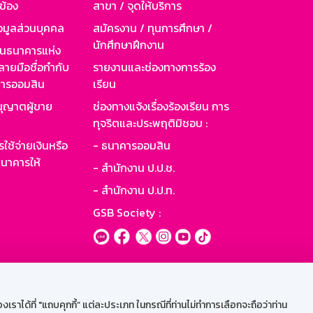
วข้อง
สาขา / จุดให้บริการ
อมูลส่วนบุคคล
สมัครงาน / ทุนการศึกษา /
นักศึกษาฝึกงาน
านธนาคารแห่ง
ายมือชื่อกำกับ
รายงานและช่องทางการร้อง
าคารออมสิน
เรียน
ุญาตผู้ขาย
ช่องทางแจ้งเรื่องร้องเรียน การ
ทุจริตและประพฤติมิชอบ :
ใช้จ่ายเงินหรือ
- ธนาคารออมสิน
นาคารให้
- สำนักงาน ป.ป.ช.
- สำนักงาน ป.ป.ท.
GSB Society :
ะบบเน็ตเมล
ราได้ที่ "แถบคุกกี้” แต่ละประเภท ในกรณีที่ท่านไม่ทำการเลือกจะถือว่าท่าน