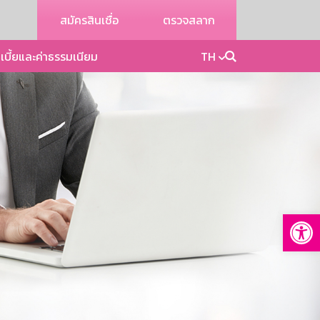
สมัครสินเชื่อ
ตรวจสลาก
เบี้ยและค่าธรรมเนียม
TH
Op