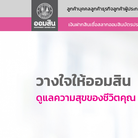
ลูกค้าบุคคล
ลูกค้าธุรกิจ
ลูกค้าผู้ปร
เงินฝาก
สินเชื่อ
สลากออมสิน
บัตร
ปร
วางใจให้ออมสิน
ดูแลความสุขของชีวิตคุณ