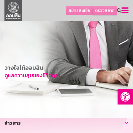
ลูกค้าธุรกิจ
สมัครสินเชื่อ
ตรวจสลาก
ลูกค้าผู้ประกอบรายย่อย
โปรโมชัน
ออมเพื่อสุข
เกี่ยวกับธนาคาร
การพัฒนาที่ยั่งยืน
วางใจให้ออมสิน
ข่าวสาร
ดูแลความสุขของชีวิตคุณ
บริการทางการเงิน
Op
อื่นๆ
ติดต่อเรา
บริการออนไลน์
ข่าวสาร
TH
EN
GSB Society