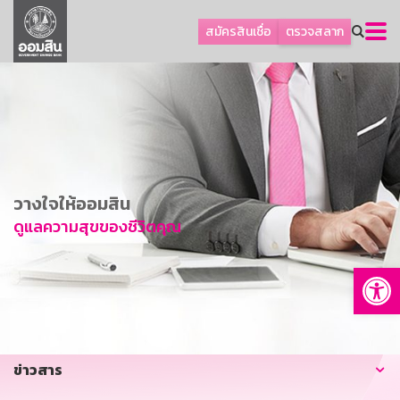
ลูกค้าธุรกิจ
สมัครสินเชื่อ
ตรวจสลาก
ลูกค้าผู้ประกอบรายย่อย
โปรโมชัน
ออมเพื่อสุข
เกี่ยวกับธนาคาร
การพัฒนาที่ยั่งยืน
วางใจให้ออมสิน
ข่าวสาร
ดูแลความสุขของชีวิตคุณ
บริการทางการเงิน
Op
อื่นๆ
ติดต่อเรา
บริการออนไลน์
ข่าวสาร
TH
EN
GSB Society