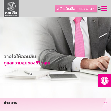
ลูกค้าธุรกิจ
สมัครสินเชื่อ
ตรวจสลาก
ลูกค้าผู้ประกอบรายย่อย
โปรโมชัน
ออมเพื่อสุข
เกี่ยวกับธนาคาร
การพัฒนาที่ยั่งยืน
วางใจให้ออมสิน
ข่าวสาร
ดูแลความสุขของชีวิตคุณ
บริการทางการเงิน
Op
อื่นๆ
ติดต่อเรา
บริการออนไลน์
ข่าวสาร
TH
EN
GSB Society