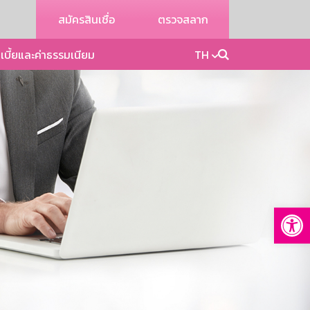
สมัครสินเชื่อ
ตรวจสลาก
เบี้ยและค่าธรรมเนียม
TH
Op