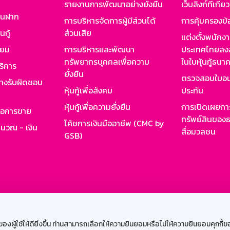
รายงานการพัฒนาอย่างยั่งยืน
เว็บลิงก์ที่เกี่ย
งินฝาก
การบริหารจัดการผู้มีส่วนได้
การคุ้มครองข้
นกู้
ส่วนเสีย
แต่งตั้งพนักง
ียม
การบริหารและพัฒนา
ประเทศไทยลงล
ทรัพยากรบุคคลเพื่อความ
ในใบหุ้นกู้ธน
ริการ
ยั่งยืน
ตรวจสอบใบอน
ย่างรับผิดชอบ
หุ้นกู้เพื่อสังคม
ประกัน
หุ้นกู้เพื่อความยั่งยืน
การเปิดเผยการ
รอการขาย
ทรัพย์สินของธ
โค้ชการเงินมืออาชีพ (CMC by
ำนวณ - เงิน
สื่อมวลชน
GSB)
กงาน
Web HR
GSB Wisdom
M-Search
เข้าสู่ร
ผู้ใช้ให้ดียิ่งขึ้น ท่านสามารถเลือกให้ความยินยอมหรือไม่ให้ความยินยอมคุกกี้ของเ