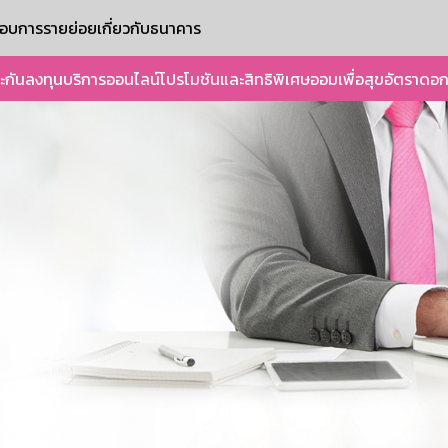
ะกอบการรายย่อย
เกี่ยวกับธนาคาร
ะกัน
ลงทุน
บริการออนไลน์
โปรโมชันและสิทธิพิเศษ
ออมเพื่อสุข
อัตราดอก