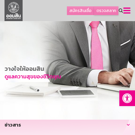
ลูกค้าธุรกิจ
สมัครสินเชื่อ
ตรวจสลาก
ลูกค้าผู้ประกอบรายย่อย
โปรโมชัน
ออมเพื่อสุข
เกี่ยวกับธนาคาร
การพัฒนาที่ยั่งยืน
วางใจให้ออมสิน
ข่าวสาร
ดูแลความสุขของชีวิตคุณ
บริการทางการเงิน
Op
อื่นๆ
ติดต่อเรา
บริการออนไลน์
ข่าวสาร
TH
EN
GSB Society