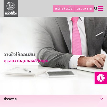
ลูกค้าธุรกิจ
สมัครสินเชื่อ
ตรวจสลาก
ลูกค้าผู้ประกอบรายย่อย
โปรโมชัน
ออมเพื่อสุข
เกี่ยวกับธนาคาร
การพัฒนาที่ยั่งยืน
วางใจให้ออมสิน
ข่าวสาร
ดูแลความสุขของชีวิตคุณ
บริการทางการเงิน
Op
อื่นๆ
ติดต่อเรา
บริการออนไลน์
ข่าวสาร
TH
EN
GSB Society