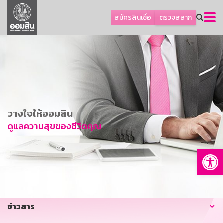
ลูกค้าธุรกิจ
สมัครสินเชื่อ
ตรวจสลาก
ลูกค้าผู้ประกอบรายย่อย
โปรโมชัน
ออมเพื่อสุข
เกี่ยวกับธนาคาร
การพัฒนาที่ยั่งยืน
วางใจให้ออมสิน
ข่าวสาร
ดูแลความสุขของชีวิตคุณ
บริการทางการเงิน
Op
อื่นๆ
ติดต่อเรา
บริการออนไลน์
ข่าวสาร
TH
EN
GSB Society