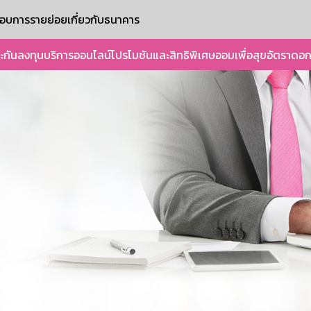
ะกอบการรายย่อย
เกี่ยวกับธนาคาร
ะกัน
ลงทุน
บริการออนไลน์
โปรโมชันและสิทธิพิเศษ
ออมเพื่อสุข
อัตราดอก