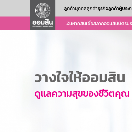
ลูกค้าบุคคล
ลูกค้าธุรกิจ
ลูกค้าผู้ปร
เงินฝาก
สินเชื่อ
สลากออมสิน
บัตร
ปร
วางใจให้ออมสิน
ดูแลความสุขของชีวิตคุณ