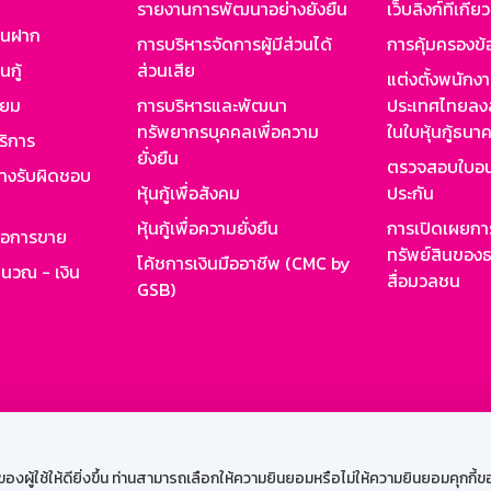
รายงานการพัฒนาอย่างยั่งยืน
เว็บลิงก์ที่เกี่ย
งินฝาก
การบริหารจัดการผู้มีส่วนได้
การคุ้มครองข้
นกู้
ส่วนเสีย
แต่งตั้งพนักง
ียม
การบริหารและพัฒนา
ประเทศไทยลงล
ทรัพยากรบุคคลเพื่อความ
ในใบหุ้นกู้ธน
ริการ
ยั่งยืน
ตรวจสอบใบอน
ย่างรับผิดชอบ
หุ้นกู้เพื่อสังคม
ประกัน
หุ้นกู้เพื่อความยั่งยืน
การเปิดเผยการ
รอการขาย
ทรัพย์สินของธ
โค้ชการเงินมืออาชีพ (CMC by
ำนวณ - เงิน
สื่อมวลชน
GSB)
กงาน
Web HR
GSB Wisdom
M-Search
เข้าสู่ร
ผู้ใช้ให้ดียิ่งขึ้น ท่านสามารถเลือกให้ความยินยอมหรือไม่ให้ความยินยอมคุกกี้ของเ