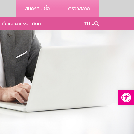
สมัครสินเชื่อ
ตรวจสลาก
เบี้ยและค่าธรรมเนียม
TH
Op