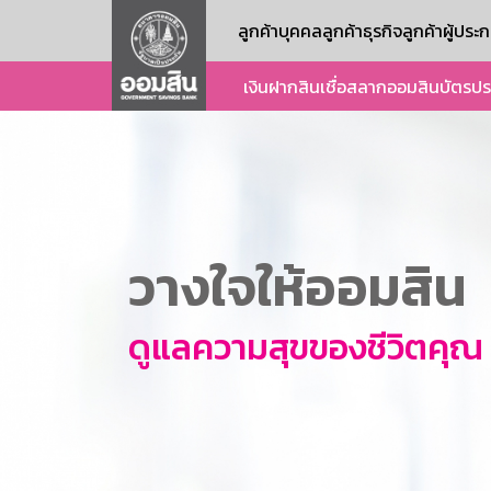
ลูกค้าบุคคล
ลูกค้าธุรกิจ
ลูกค้าผู้ปร
เงินฝาก
สินเชื่อ
สลากออมสิน
บัตร
ปร
วางใจให้ออมสิน
ดูแลความสุขของชีวิตคุณ