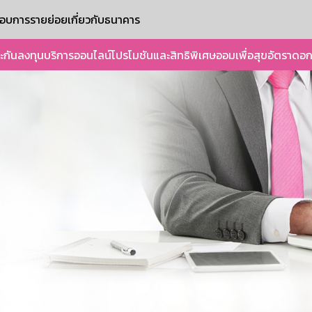
ะกอบการรายย่อย
เกี่ยวกับธนาคาร
ะกัน
ลงทุน
บริการออนไลน์
โปรโมชันและสิทธิพิเศษ
ออมเพื่อสุข
อัตราดอก