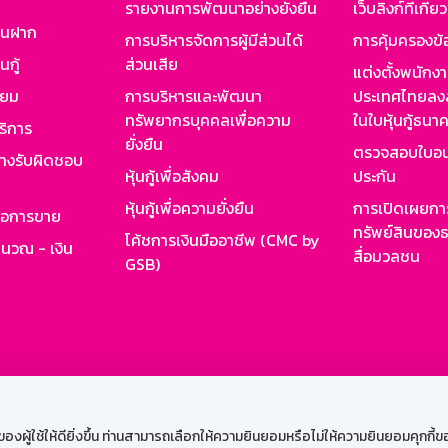
รายงานการพัฒนาอย่างยั่งยืน
เว็บลิงก์ที่เกี่ย
งินฝาก
การบริหารจัดการผู้มีส่วนได้
การคุ้มครองข้
นกู้
ส่วนเสีย
แต่งตั้งพนักง
ียม
การบริหารและพัฒนา
ประเทศไทยลงล
ทรัพยากรบุคคลเพื่อความ
ในใบหุ้นกู้ธน
ริการ
ยั่งยืน
ตรวจสอบใบอน
ย่างรับผิดชอบ
หุ้นกู้เพื่อสังคม
ประกัน
หุ้นกู้เพื่อความยั่งยืน
การเปิดเผยการ
รอการขาย
ทรัพย์สินของธ
โค้ชการเงินมืออาชีพ (CMC by
ำนวณ - เงิน
สื่อมวลชน
GSB)
กงาน
Web HR
GSB Wisdom
M-Search
เข้าสู่ร
ผู้ใช้ให้ดียิ่งขึ้น ท่านสามารถเลือกให้ความยินยอมหรือไม่ให้ความยินยอมคุกกี้ของเ