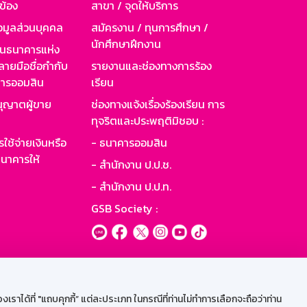
วข้อง
สาขา / จุดให้บริการ
อมูลส่วนบุคคล
สมัครงาน / ทุนการศึกษา /
นักศึกษาฝึกงาน
านธนาคารแห่ง
ายมือชื่อกำกับ
รายงานและช่องทางการร้อง
าคารออมสิน
เรียน
ุญาตผู้ขาย
ช่องทางแจ้งเรื่องร้องเรียน การ
ทุจริตและประพฤติมิชอบ :
ใช้จ่ายเงินหรือ
- ธนาคารออมสิน
นาคารให้
- สำนักงาน ป.ป.ช.
- สำนักงาน ป.ป.ท.
GSB Society :
ะบบเน็ตเมล
ราได้ที่ "แถบคุกกี้” แต่ละประเภท ในกรณีที่ท่านไม่ทำการเลือกจะถือว่าท่าน