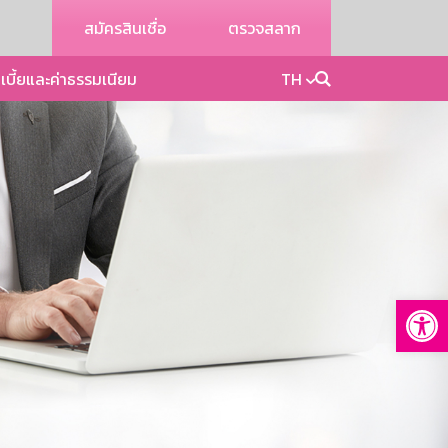
สมัครสินเชื่อ
ตรวจสลาก
เบี้ยและค่าธรรมเนียม
TH
Op