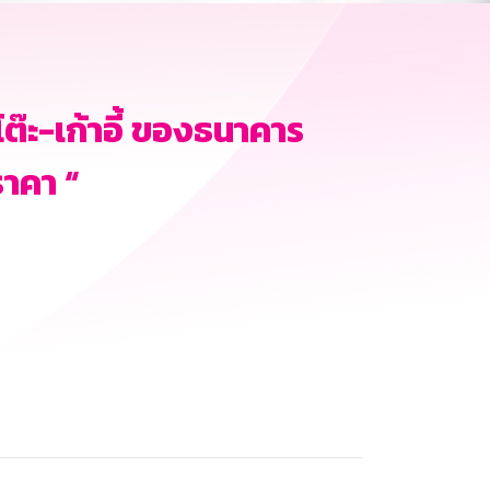
๊ะ-เก้าอี้ ของธนาคาร
าคา “