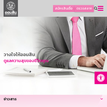
ลูกค้าธุรกิจ
สมัครสินเชื่อ
ตรวจสลาก
ลูกค้าผู้ประกอบรายย่อย
โปรโมชัน
ออมเพื่อสุข
เกี่ยวกับธนาคาร
การพัฒนาที่ยั่งยืน
วางใจให้ออมสิน
ข่าวสาร
ดูแลความสุขของชีวิตคุณ
บริการทางการเงิน
Op
อื่นๆ
ติดต่อเรา
บริการออนไลน์
ข่าวสาร
TH
EN
GSB Society