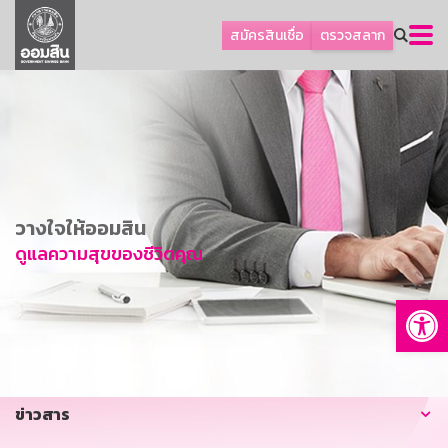
ลูกค้าธุรกิจ
สมัครสินเชื่อ
ตรวจสลาก
ลูกค้าผู้ประกอบรายย่อย
โปรโมชัน
ออมเพื่อสุข
เกี่ยวกับธนาคาร
การพัฒนาที่ยั่งยืน
วางใจให้ออมสิน
ข่าวสาร
ดูแลความสุขของชีวิตคุณ
บริการทางการเงิน
Op
อื่นๆ
ติดต่อเรา
บริการออนไลน์
ข่าวสาร
TH
EN
GSB Society