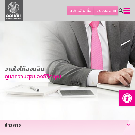
ลูกค้าธุรกิจ
สมัครสินเชื่อ
ตรวจสลาก
ลูกค้าผู้ประกอบรายย่อย
โปรโมชัน
ออมเพื่อสุข
เกี่ยวกับธนาคาร
การพัฒนาที่ยั่งยืน
วางใจให้ออมสิน
ข่าวสาร
ดูแลความสุขของชีวิตคุณ
บริการทางการเงิน
Op
อื่นๆ
ติดต่อเรา
บริการออนไลน์
ข่าวสาร
TH
EN
GSB Society