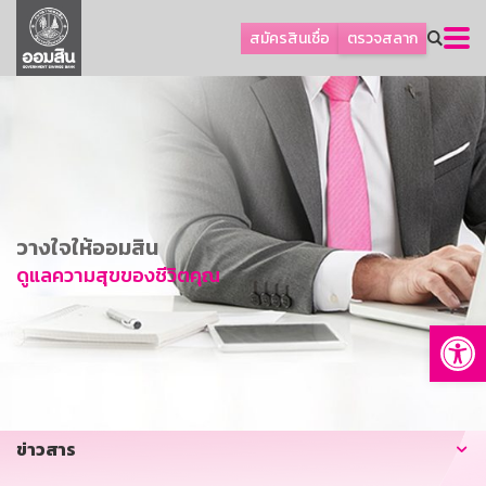
ลูกค้าธุรกิจ
สมัครสินเชื่อ
ตรวจสลาก
ลูกค้าผู้ประกอบรายย่อย
โปรโมชัน
ออมเพื่อสุข
เกี่ยวกับธนาคาร
การพัฒนาที่ยั่งยืน
วางใจให้ออมสิน
ข่าวสาร
ดูแลความสุขของชีวิตคุณ
บริการทางการเงิน
Op
อื่นๆ
ติดต่อเรา
บริการออนไลน์
ข่าวสาร
TH
EN
GSB Society