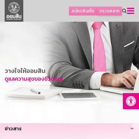
ลูกค้าธุรกิจ
สมัครสินเชื่อ
ตรวจสลาก
ลูกค้าผู้ประกอบรายย่อย
โปรโมชัน
ออมเพื่อสุข
เกี่ยวกับธนาคาร
การพัฒนาที่ยั่งยืน
วางใจให้ออมสิน
ข่าวสาร
ดูแลความสุขของชีวิตคุณ
บริการทางการเงิน
Op
อื่นๆ
ติดต่อเรา
บริการออนไลน์
ข่าวสาร
TH
EN
GSB Society