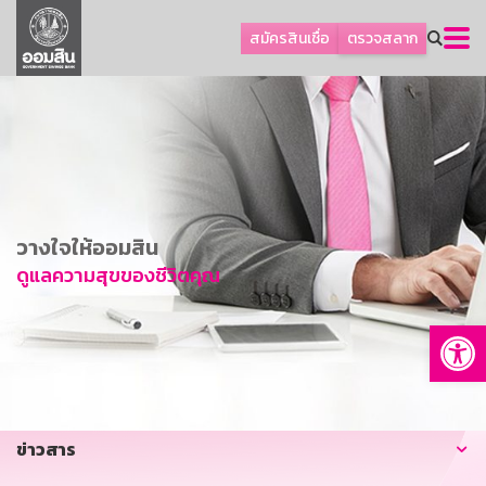
ลูกค้าธุรกิจ
สมัครสินเชื่อ
ตรวจสลาก
ลูกค้าผู้ประกอบรายย่อย
โปรโมชัน
ออมเพื่อสุข
เกี่ยวกับธนาคาร
การพัฒนาที่ยั่งยืน
วางใจให้ออมสิน
ข่าวสาร
ดูแลความสุขของชีวิตคุณ
บริการทางการเงิน
Op
อื่นๆ
ติดต่อเรา
บริการออนไลน์
ข่าวสาร
TH
EN
GSB Society