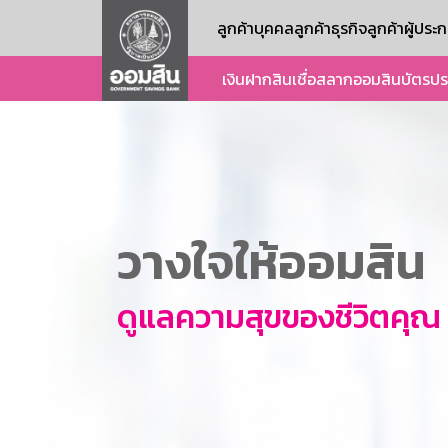
ลูกค้าบุคคล
ลูกค้าธุรกิจ
ลูกค้าผู้ปร
เงินฝาก
สินเชื่อ
สลากออมสิน
บัตร
ปร
วางใจให้ออมสิน
ดูแลความสุขของชีวิตคุณ