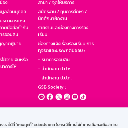
วข้อง
สาขา / จุดให้บริการ
อมูลส่วนบุคคล
สมัครงาน / ทุนการศึกษา /
นักศึกษาฝึกงาน
านธนาคารแห่ง
ายมือชื่อกำกับ
รายงานและช่องทางการร้อง
าคารออมสิน
เรียน
ุญาตผู้ขาย
ช่องทางแจ้งเรื่องร้องเรียน การ
ทุจริตและประพฤติมิชอบ :
ใช้จ่ายเงินหรือ
- ธนาคารออมสิน
นาคารให้
- สำนักงาน ป.ป.ช.
- สำนักงาน ป.ป.ท.
GSB Society :
ะบบเน็ตเมล
ราได้ที่ "แถบคุกกี้” แต่ละประเภท ในกรณีที่ท่านไม่ทำการเลือกจะถือว่าท่าน