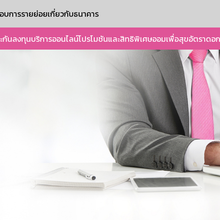
ะกอบการรายย่อย
เกี่ยวกับธนาคาร
ะกัน
ลงทุน
บริการออนไลน์
โปรโมชันและสิทธิพิเศษ
ออมเพื่อสุข
อัตราดอก