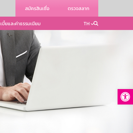
สมัครสินเชื่อ
ตรวจสลาก
เบี้ยและค่าธรรมเนียม
TH
Op