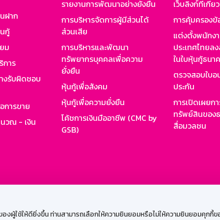
รายงานการพัฒนาอย่างยั่งยืน
เว็บลิงก์ที่เกี่ย
งินฝาก
การบริหารจัดการผู้มีส่วนได้
การคุ้มครองข้
นกู้
ส่วนเสีย
แต่งตั้งพนักง
ียม
การบริหารและพัฒนา
ประเทศไทยลงล
ทรัพยากรบุคคลเพื่อความ
ในใบหุ้นกู้ธน
ริการ
ยั่งยืน
ตรวจสอบใบอน
ย่างรับผิดชอบ
หุ้นกู้เพื่อสังคม
ประกัน
หุ้นกู้เพื่อความยั่งยืน
การเปิดเผยการ
รอการขาย
ทรัพย์สินของธ
โค้ชการเงินมืออาชีพ (CMC by
ำนวณ - เงิน
สื่อมวลชน
GSB)
กงาน
Web HR
GSB Wisdom
M-Search
เข้าสู่ร
ผู้ใช้ให้ดียิ่งขึ้น ท่านสามารถเลือกให้ความยินยอมหรือไม่ให้ความยินยอมคุกกี้ของเ