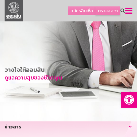
ลูกค้าธุรกิจ
สมัครสินเชื่อ
ตรวจสลาก
ลูกค้าผู้ประกอบรายย่อย
โปรโมชัน
ออมเพื่อสุข
เกี่ยวกับธนาคาร
การพัฒนาที่ยั่งยืน
วางใจให้ออมสิน
ข่าวสาร
ดูแลความสุขของชีวิตคุณ
บริการทางการเงิน
Op
อื่นๆ
ติดต่อเรา
บริการออนไลน์
ข่าวสาร
TH
EN
GSB Society