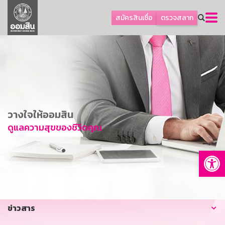
ลูกค้าธุรกิจ
สมัครสินเชื่อ
ตรวจสลาก
ลูกค้าผู้ประกอบรายย่อย
โปรโมชัน
ออมเพื่อสุข
เกี่ยวกับธนาคาร
การพัฒนาที่ยั่งยืน
วางใจให้ออมสิน
ข่าวสาร
ดูแลความสุขของชีวิตคุณ
บริการทางการเงิน
Op
อื่นๆ
ติดต่อเรา
บริการออนไลน์
ข่าวสาร
TH
EN
GSB Society