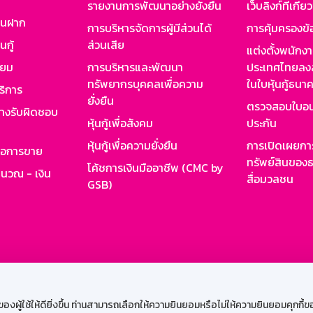
รายงานการพัฒนาอย่างยั่งยืน
เว็บลิงก์ที่เกี่ย
งินฝาก
การบริหารจัดการผู้มีส่วนได้
การคุ้มครองข้
นกู้
ส่วนเสีย
แต่งตั้งพนักง
ียม
การบริหารและพัฒนา
ประเทศไทยลงล
ทรัพยากรบุคคลเพื่อความ
ในใบหุ้นกู้ธน
ริการ
ยั่งยืน
ตรวจสอบใบอน
ย่างรับผิดชอบ
หุ้นกู้เพื่อสังคม
ประกัน
หุ้นกู้เพื่อความยั่งยืน
การเปิดเผยการ
รอการขาย
ทรัพย์สินของธ
โค้ชการเงินมืออาชีพ (CMC by
ำนวณ - เงิน
สื่อมวลชน
GSB)
กงาน
Web HR
GSB Wisdom
M-Search
เข้าสู่ร
ผู้ใช้ให้ดียิ่งขึ้น ท่านสามารถเลือกให้ความยินยอมหรือไม่ให้ความยินยอมคุกกี้ของเ