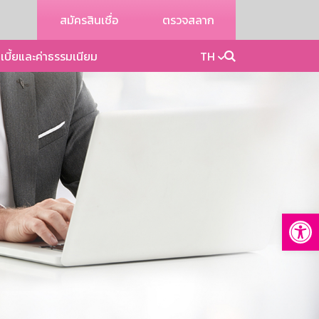
สมัครสินเชื่อ
ตรวจสลาก
เบี้ยและค่าธรรมเนียม
TH
Op