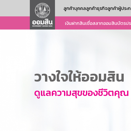
ลูกค้าบุคคล
ลูกค้าธุรกิจ
ลูกค้าผู้ปร
เงินฝาก
สินเชื่อ
สลากออมสิน
บัตร
ปร
วางใจให้ออมสิน
ดูแลความสุขของชีวิตคุณ