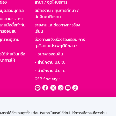
วข้อง
สาขา / จุดให้บริการ
อมูลส่วนบุคคล
สมัครงาน / ทุนการศึกษา /
นักศึกษาฝึกงาน
านธนาคารแห่ง
ายมือชื่อกำกับ
รายงานและช่องทางการร้อง
าคารออมสิน
เรียน
ุญาตผู้ขาย
ช่องทางแจ้งเรื่องร้องเรียน การ
ทุจริตและประพฤติมิชอบ :
ใช้จ่ายเงินหรือ
- ธนาคารออมสิน
นาคารให้
- สำนักงาน ป.ป.ช.
- สำนักงาน ป.ป.ท.
GSB Society :
ะบบเน็ตเมล
ราได้ที่ "แถบคุกกี้” แต่ละประเภท ในกรณีที่ท่านไม่ทำการเลือกจะถือว่าท่าน