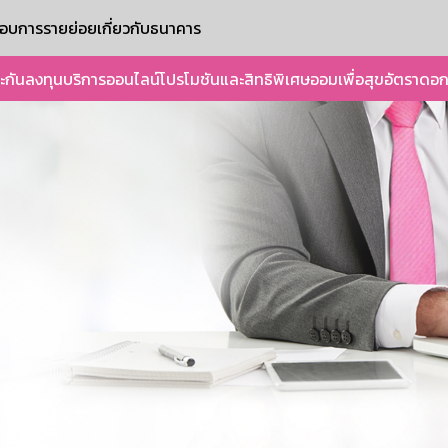
ะกอบการรายย่อย
เกี่ยวกับธนาคาร
ะกัน
ลงทุน
บริการออนไลน์
โปรโมชันและสิทธิพิเศษ
ออมเพื่อสุข
อัตราดอก