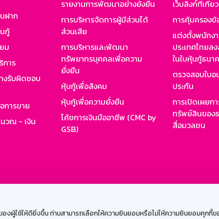
รายงานการพัฒนาอย่างยั่งยืน
เว็บลิงก์ที่เกี่ย
งินฝาก
การบริหารจัดการผู้มีส่วนได้
การคุ้มครองข้
นกู้
ส่วนเสีย
แต่งตั้งพนักง
ียม
การบริหารและพัฒนา
ประเทศไทยลงล
ทรัพยากรบุคคลเพื่อความ
ในใบหุ้นกู้ธน
ริการ
ยั่งยืน
ตรวจสอบใบอน
ย่างรับผิดชอบ
หุ้นกู้เพื่อสังคม
ประกัน
หุ้นกู้เพื่อความยั่งยืน
การเปิดเผยการ
รอการขาย
ทรัพย์สินของธ
โค้ชการเงินมืออาชีพ (CMC by
ำนวณ - เงิน
สื่อมวลชน
GSB)
กงาน
Web HR
GSB Wisdom
M-Search
เข้าสู่ร
ผู้ใช้ให้ดียิ่งขึ้น ท่านสามารถเลือกให้ความยินยอมหรือไม่ให้ความยินยอมคุกกี้ของเ