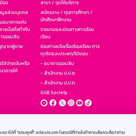
วข้อง
สาขา / จุดให้บริการ
อมูลส่วนบุคคล
สมัครงาน / ทุนการศึกษา /
นักศึกษาฝึกงาน
านธนาคารแห่ง
ายมือชื่อกำกับ
รายงานและช่องทางการร้อง
าคารออมสิน
เรียน
ุญาตผู้ขาย
ช่องทางแจ้งเรื่องร้องเรียน การ
ทุจริตและประพฤติมิชอบ :
ใช้จ่ายเงินหรือ
- ธนาคารออมสิน
นาคารให้
- สำนักงาน ป.ป.ช.
- สำนักงาน ป.ป.ท.
GSB Society :
ะบบเน็ตเมล
ราได้ที่ "แถบคุกกี้” แต่ละประเภท ในกรณีที่ท่านไม่ทำการเลือกจะถือว่าท่าน