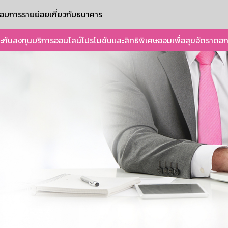
ะกอบการรายย่อย
เกี่ยวกับธนาคาร
ะกัน
ลงทุน
บริการออนไลน์
โปรโมชันและสิทธิพิเศษ
ออมเพื่อสุข
อัตราดอก