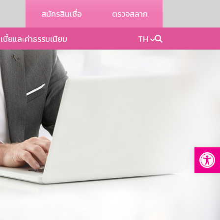
สมัครสินเชื่อ
ตรวจสลาก
เบี้ยและค่าธรรมเนียม
TH
Op