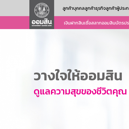
ลูกค้าบุคคล
ลูกค้าธุรกิจ
ลูกค้าผู้ปร
เงินฝาก
สินเชื่อ
สลากออมสิน
บัตร
ปร
วางใจให้ออมสิน
ดูแลความสุขของชีวิตคุณ