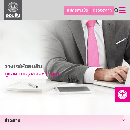
ลูกค้าธุรกิจ
สมัครสินเชื่อ
ตรวจสลาก
ลูกค้าผู้ประกอบรายย่อย
โปรโมชัน
ออมเพื่อสุข
เกี่ยวกับธนาคาร
การพัฒนาที่ยั่งยืน
วางใจให้ออมสิน
ข่าวสาร
ดูแลความสุขของชีวิตคุณ
บริการทางการเงิน
Op
อื่นๆ
ติดต่อเรา
บริการออนไลน์
ข่าวสาร
TH
EN
GSB Society