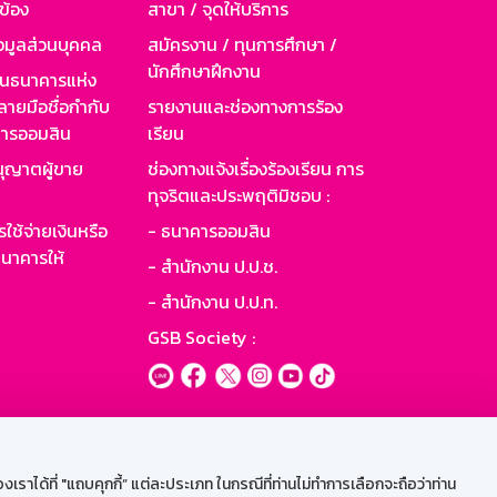
วข้อง
สาขา / จุดให้บริการ
อมูลส่วนบุคคล
สมัครงาน / ทุนการศึกษา /
นักศึกษาฝึกงาน
านธนาคารแห่ง
ายมือชื่อกำกับ
รายงานและช่องทางการร้อง
าคารออมสิน
เรียน
ุญาตผู้ขาย
ช่องทางแจ้งเรื่องร้องเรียน การ
ทุจริตและประพฤติมิชอบ :
ใช้จ่ายเงินหรือ
- ธนาคารออมสิน
นาคารให้
- สำนักงาน ป.ป.ช.
- สำนักงาน ป.ป.ท.
GSB Society :
ะบบเน็ตเมล
ราได้ที่ "แถบคุกกี้” แต่ละประเภท ในกรณีที่ท่านไม่ทำการเลือกจะถือว่าท่าน