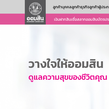
ลูกค้าบุคคล
ลูกค้าธุรกิจ
ลูกค้าผู้ปร
เงินฝาก
สินเชื่อ
สลากออมสิน
บัตร
ปร
วางใจให้ออมสิน
ดูแลความสุขของชีวิตคุณ