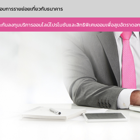
ะกอบการรายย่อย
เกี่ยวกับธนาคาร
ะกัน
ลงทุน
บริการออนไลน์
โปรโมชันและสิทธิพิเศษ
ออมเพื่อสุข
อัตราดอก