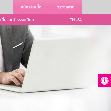
สมัครสินเชื่อ
ตรวจสลาก
เบี้ยและค่าธรรมเนียม
TH
Op