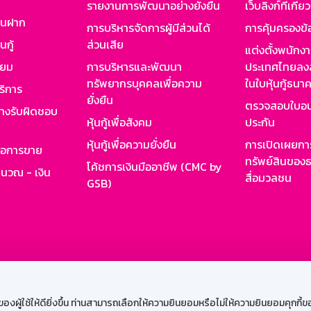
รายงานการพัฒนาอย่างยั่งยืน
เว็บลิงก์ที่เกี่ย
งินฝาก
การบริหารจัดการผู้มีส่วนได้
การคุ้มครองข้
นกู้
ส่วนเสีย
แต่งตั้งพนักง
ียม
การบริหารและพัฒนา
ประเทศไทยลงล
ทรัพยากรบุคคลเพื่อความ
ในใบหุ้นกู้ธน
ริการ
ยั่งยืน
ตรวจสอบใบอน
ย่างรับผิดชอบ
หุ้นกู้เพื่อสังคม
ประกัน
หุ้นกู้เพื่อความยั่งยืน
การเปิดเผยการ
รอการขาย
ทรัพย์สินของธ
โค้ชการเงินมืออาชีพ (CMC by
ำนวณ - เงิน
สื่อมวลชน
GSB)
กงาน
Web HR
GSB Wisdom
M-Search
เข้าสู่ร
ผู้ใช้ให้ดียิ่งขึ้น ท่านสามารถเลือกให้ความยินยอมหรือไม่ให้ความยินยอมคุกกี้ของเ