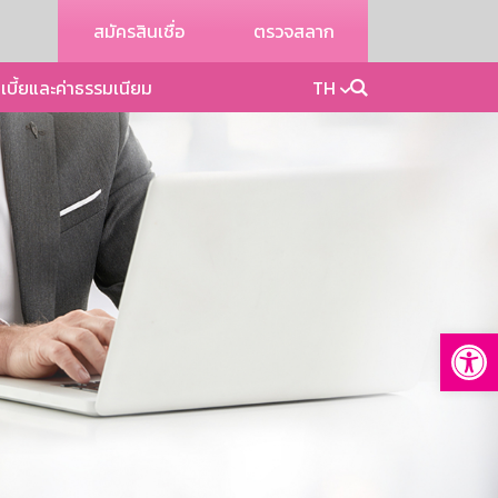
สมัครสินเชื่อ
ตรวจสลาก
เบี้ยและค่าธรรมเนียม
TH
Op