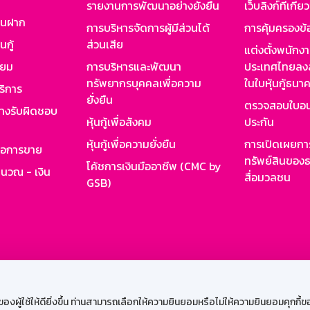
รายงานการพัฒนาอย่างยั่งยืน
เว็บลิงก์ที่เกี่ย
งินฝาก
การบริหารจัดการผู้มีส่วนได้
การคุ้มครองข้
นกู้
ส่วนเสีย
แต่งตั้งพนักง
ียม
การบริหารและพัฒนา
ประเทศไทยลงล
ทรัพยากรบุคคลเพื่อความ
ในใบหุ้นกู้ธน
ริการ
ยั่งยืน
ตรวจสอบใบอน
ย่างรับผิดชอบ
หุ้นกู้เพื่อสังคม
ประกัน
หุ้นกู้เพื่อความยั่งยืน
การเปิดเผยการ
รอการขาย
ทรัพย์สินของธ
โค้ชการเงินมืออาชีพ (CMC by
ำนวณ - เงิน
สื่อมวลชน
GSB)
กงาน
Web HR
GSB Wisdom
M-Search
เข้าสู่ร
ผู้ใช้ให้ดียิ่งขึ้น ท่านสามารถเลือกให้ความยินยอมหรือไม่ให้ความยินยอมคุกกี้ของเ