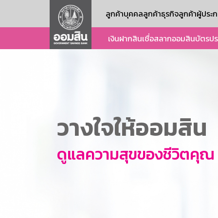
ลูกค้าบุคคล
ลูกค้าธุรกิจ
ลูกค้าผู้ปร
เงินฝาก
สินเชื่อ
สลากออมสิน
บัตร
ปร
วางใจให้ออมสิน
ดูแลความสุขของชีวิตคุณ