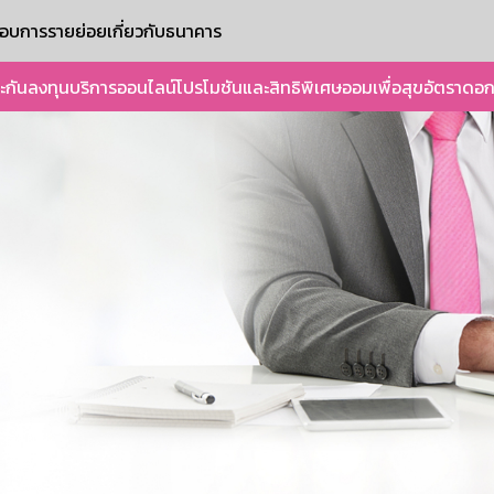
ะกอบการรายย่อย
เกี่ยวกับธนาคาร
ะกัน
ลงทุน
บริการออนไลน์
โปรโมชันและสิทธิพิเศษ
ออมเพื่อสุข
อัตราดอก