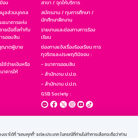
วข้อง
สาขา / จุดให้บริการ
อมูลส่วนบุคคล
สมัครงาน / ทุนการศึกษา /
นักศึกษาฝึกงาน
านธนาคารแห่ง
ายมือชื่อกำกับ
รายงานและช่องทางการร้อง
าคารออมสิน
เรียน
ุญาตผู้ขาย
ช่องทางแจ้งเรื่องร้องเรียน การ
ทุจริตและประพฤติมิชอบ :
ใช้จ่ายเงินหรือ
- ธนาคารออมสิน
นาคารให้
- สำนักงาน ป.ป.ช.
- สำนักงาน ป.ป.ท.
GSB Society :
ะบบเน็ตเมล
ราได้ที่ "แถบคุกกี้” แต่ละประเภท ในกรณีที่ท่านไม่ทำการเลือกจะถือว่าท่าน