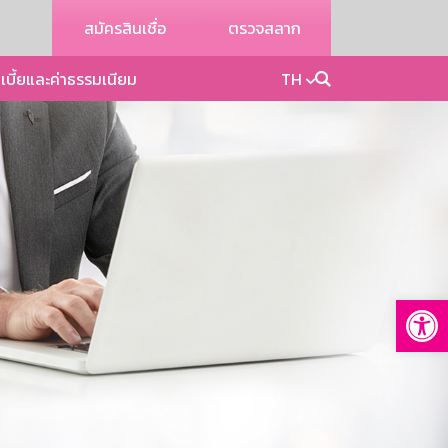
สมัครสินเชื่อ
ตรวจสลาก
เบี้ยและค่าธรรมเนียม
TH
Op