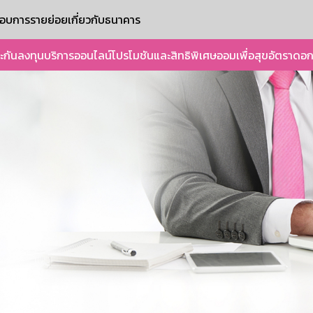
ะกอบการรายย่อย
เกี่ยวกับธนาคาร
ะกัน
ลงทุน
บริการออนไลน์
โปรโมชันและสิทธิพิเศษ
ออมเพื่อสุข
อัตราดอก