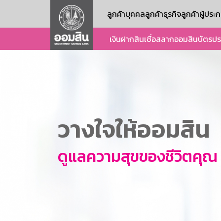
ลูกค้าบุคคล
ลูกค้าธุรกิจ
ลูกค้าผู้ปร
เงินฝาก
สินเชื่อ
สลากออมสิน
บัตร
ปร
วางใจให้ออมสิน
ดูแลความสุขของชีวิตคุณ