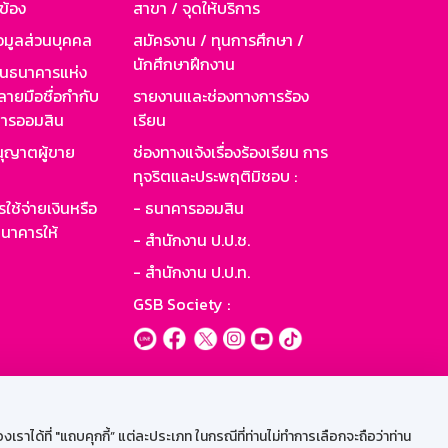
วข้อง
สาขา / จุดให้บริการ
อมูลส่วนบุคคล
สมัครงาน / ทุนการศึกษา /
นักศึกษาฝึกงาน
านธนาคารแห่ง
ายมือชื่อกำกับ
รายงานและช่องทางการร้อง
าคารออมสิน
เรียน
ุญาตผู้ขาย
ช่องทางแจ้งเรื่องร้องเรียน การ
ทุจริตและประพฤติมิชอบ :
ใช้จ่ายเงินหรือ
- ธนาคารออมสิน
นาคารให้
- สำนักงาน ป.ป.ช.
- สำนักงาน ป.ป.ท.
GSB Society :
ะบบเน็ตเมล
ราได้ที่ "แถบคุกกี้” แต่ละประเภท ในกรณีที่ท่านไม่ทำการเลือกจะถือว่าท่าน