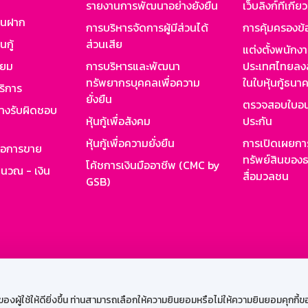
รายงานการพัฒนาอย่างยั่งยืน
เว็บลิงก์ที่เกี่ย
งินฝาก
การบริหารจัดการผู้มีส่วนได้
การคุ้มครองข้
นกู้
ส่วนเสีย
แต่งตั้งพนักง
ียม
การบริหารและพัฒนา
ประเทศไทยลงล
ทรัพยากรบุคคลเพื่อความ
ในใบหุ้นกู้ธน
ริการ
ยั่งยืน
ตรวจสอบใบอน
ย่างรับผิดชอบ
หุ้นกู้เพื่อสังคม
ประกัน
หุ้นกู้เพื่อความยั่งยืน
การเปิดเผยการ
รอการขาย
ทรัพย์สินของธ
โค้ชการเงินมืออาชีพ (CMC by
ำนวณ - เงิน
สื่อมวลชน
GSB)
กงาน
Web HR
GSB Wisdom
M-Search
เข้าสู่ร
ผู้ใช้ให้ดียิ่งขึ้น ท่านสามารถเลือกให้ความยินยอมหรือไม่ให้ความยินยอมคุกกี้ของเ