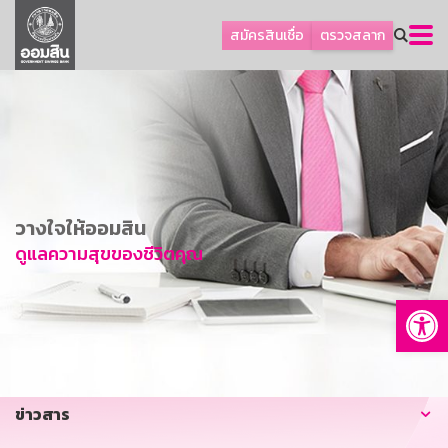
ลูกค้าธุรกิจ
สมัครสินเชื่อ
ตรวจสลาก
ลูกค้าผู้ประกอบรายย่อย
โปรโมชัน
ออมเพื่อสุข
เกี่ยวกับธนาคาร
การพัฒนาที่ยั่งยืน
วางใจให้ออมสิน
ข่าวสาร
ดูแลความสุขของชีวิตคุณ
บริการทางการเงิน
Op
อื่นๆ
ติดต่อเรา
บริการออนไลน์
ข่าวสาร
TH
EN
GSB Society