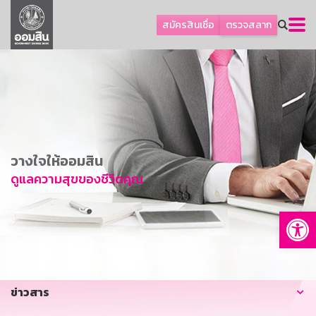
ลูกค้าธุรกิจ
สมัครสินเชื่อ
ตรวจสลาก
ลูกค้าผู้ประกอบรายย่อย
โปรโมชัน
ออมเพื่อสุข
เกี่ยวกับธนาคาร
การพัฒนาที่ยั่งยืน
วางใจให้ออมสิน
ข่าวสาร
ดูแลความสุขของชีวิตคุณ
บริการทางการเงิน
Op
อื่นๆ
ติดต่อเรา
บริการออนไลน์
ข่าวสาร
TH
EN
GSB Society