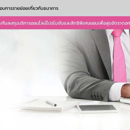
ะกอบการรายย่อย
เกี่ยวกับธนาคาร
ะกัน
ลงทุน
บริการออนไลน์
โปรโมชันและสิทธิพิเศษ
ออมเพื่อสุข
อัตราดอก