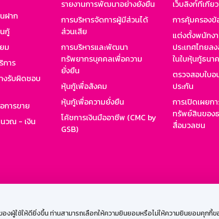
รายงานการพัฒนาอย่างยั่งยืน
เว็บลิงก์ที่เกี่ย
งินฝาก
การบริหารจัดการผู้มีส่วนได้
การคุ้มครองข้
นกู้
ส่วนเสีย
แต่งตั้งพนักง
ียม
การบริหารและพัฒนา
ประเทศไทยลงล
ทรัพยากรบุคคลเพื่อความ
ในใบหุ้นกู้ธน
ริการ
ยั่งยืน
ตรวจสอบใบอน
ย่างรับผิดชอบ
หุ้นกู้เพื่อสังคม
ประกัน
หุ้นกู้เพื่อความยั่งยืน
การเปิดเผยการ
รอการขาย
ทรัพย์สินของธ
โค้ชการเงินมืออาชีพ (CMC by
ำนวณ - เงิน
สื่อมวลชน
GSB)
กงาน
Web HR
GSB Wisdom
M-Search
เข้าสู่ร
ผู้ใช้ให้ดียิ่งขึ้น ท่านสามารถเลือกให้ความยินยอมหรือไม่ให้ความยินยอมคุกกี้ของเ