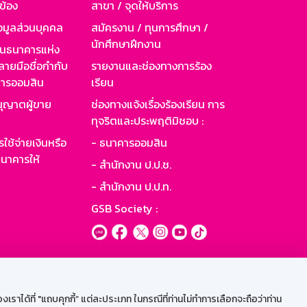
วข้อง
สาขา / จุดให้บริการ
อมูลส่วนบุคคล
สมัครงาน / ทุนการศึกษา /
นักศึกษาฝึกงาน
านธนาคารแห่ง
ายมือชื่อกำกับ
รายงานและช่องทางการร้อง
าคารออมสิน
เรียน
ุญาตผู้ขาย
ช่องทางแจ้งเรื่องร้องเรียน การ
ทุจริตและประพฤติมิชอบ :
ใช้จ่ายเงินหรือ
- ธนาคารออมสิน
นาคารให้
- สำนักงาน ป.ป.ช.
- สำนักงาน ป.ป.ท.
GSB Society :
ะบบเน็ตเมล
ราได้ที่ "แถบคุกกี้” แต่ละประเภท ในกรณีที่ท่านไม่ทำการเลือกจะถือว่าท่าน