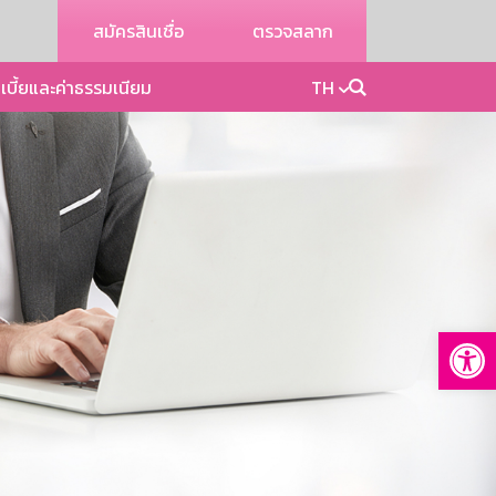
สมัครสินเชื่อ
ตรวจสลาก
เบี้ยและค่าธรรมเนียม
TH
Op