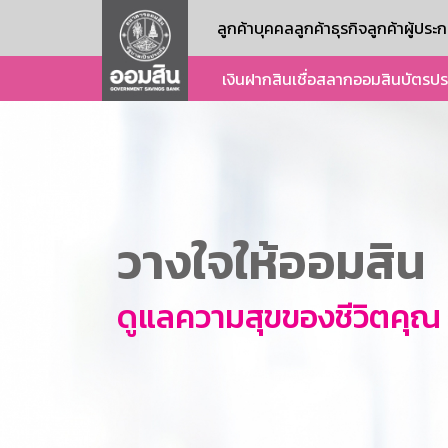
ลูกค้าบุคคล
ลูกค้าธุรกิจ
ลูกค้าผู้ปร
เงินฝาก
สินเชื่อ
สลากออมสิน
บัตร
ปร
วางใจให้ออมสิน
ดูแลความสุขของชีวิตคุณ