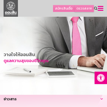
ลูกค้าธุรกิจ
สมัครสินเชื่อ
ตรวจสลาก
ลูกค้าผู้ประกอบรายย่อย
โปรโมชัน
ออมเพื่อสุข
เกี่ยวกับธนาคาร
การพัฒนาที่ยั่งยืน
วางใจให้ออมสิน
ข่าวสาร
ดูแลความสุขของชีวิตคุณ
บริการทางการเงิน
Op
อื่นๆ
ติดต่อเรา
บริการออนไลน์
ข่าวสาร
TH
EN
GSB Society