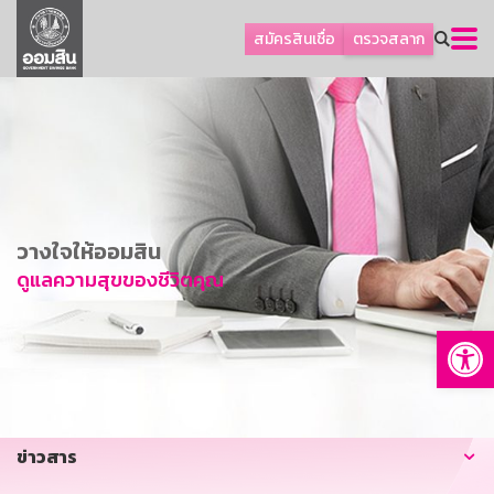
ลูกค้าธุรกิจ
สมัครสินเชื่อ
ตรวจสลาก
ลูกค้าผู้ประกอบรายย่อย
โปรโมชัน
ออมเพื่อสุข
เกี่ยวกับธนาคาร
การพัฒนาที่ยั่งยืน
วางใจให้ออมสิน
ข่าวสาร
ดูแลความสุขของชีวิตคุณ
บริการทางการเงิน
Op
อื่นๆ
ติดต่อเรา
บริการออนไลน์
ข่าวสาร
TH
EN
GSB Society