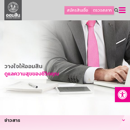
ลูกค้าธุรกิจ
สมัครสินเชื่อ
ตรวจสลาก
ลูกค้าผู้ประกอบรายย่อย
โปรโมชัน
ออมเพื่อสุข
เกี่ยวกับธนาคาร
การพัฒนาที่ยั่งยืน
วางใจให้ออมสิน
ข่าวสาร
ดูแลความสุขของชีวิตคุณ
บริการทางการเงิน
Op
อื่นๆ
ติดต่อเรา
บริการออนไลน์
ข่าวสาร
TH
EN
GSB Society