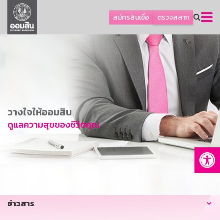
ลูกค้าธุรกิจ
สมัครสินเชื่อ
ตรวจสลาก
ลูกค้าผู้ประกอบรายย่อย
โปรโมชัน
ออมเพื่อสุข
เกี่ยวกับธนาคาร
การพัฒนาที่ยั่งยืน
วางใจให้ออมสิน
ข่าวสาร
ดูแลความสุขของชีวิตคุณ
บริการทางการเงิน
Op
อื่นๆ
ติดต่อเรา
บริการออนไลน์
ข่าวสาร
TH
EN
GSB Society